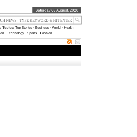
Saturday 08 August, 2026
g Topics:
Top Stories
-
Business
-
World
-
Health
ion
-
Technology
-
Sports
-
Fashion