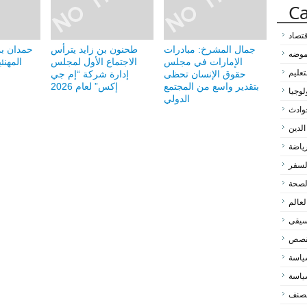
Ca
قتصاد
جمال المشرخ: مبادرات
طحنون بن زايد يترأس
حمدان ب
لموضه
الإمارات في مجلس
الاجتماع الأول لمجلس
المهنئ
تعليم
حقوق الإنسان تحظى
إدارة شركة “إم جي
بتقدير واسع من المجتمع
إكس” لعام 2026
لوجيا
الدولي
وادث
الدين
رياضة
لسفر
لصحة
لعالم
سيقى
لقصص
اسة
اسة
مصنف