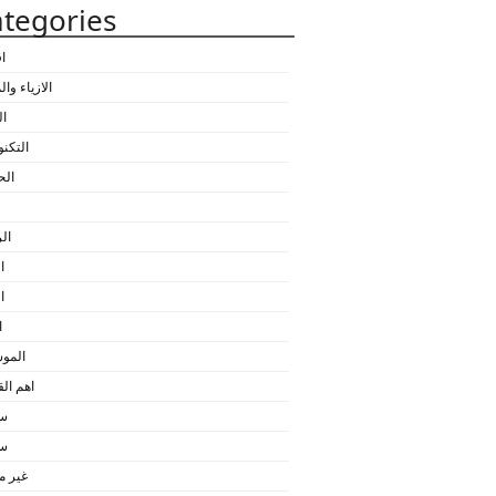
tegories
ا
الازياء وا
ال
التكنو
الح
ال
ا
ا
ا
المو
اهم ا
سي
سي
غير 