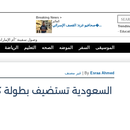
Breaking News >
العالم
صحافيو غزة: القصف الإسرائي�...
Trendin
-
Educat
وصول سفينة "أم الإمارات" الإنساني
الموسيقى
السفر
الموضه
الصحه
التعليم
الرياضة
Esraa Ahmed
| By
غير مصنف
السعودية تستضيف بطولة كرة