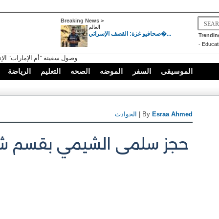
Breaking News >
العالم
صحافيو غزة: القصف الإسرائي�...
Trendin
-
Educat
وصول سفينة "أم الإمارات" الإنسانية إلى ميناء 
الموسيقى
السفر
الموضه
الصحه
التعليم
الرياضة
Esraa Ahmed
| By
الحوادث
حجز سلمى الشيمي بقسم شر