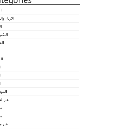
tegories
ا
الازياء وا
ال
التكنو
الح
ال
ا
ا
ا
المو
اهم ا
سي
سي
غير 