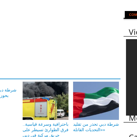
COM
V
شرطة دبي
بحوزته 20 أل
Mo
شرطة دبي تحذر من تقليد
باحترافية وسرعة قياسية..
«التحديات القاتلة»
فرق الطوارئ تسيطر على
حريق مركبة في دبي