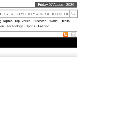
Friday 07 August, 2026
g Topics:
Top Stories
-
Business
-
World
-
Health
ion
-
Technology
-
Sports
-
Fashion