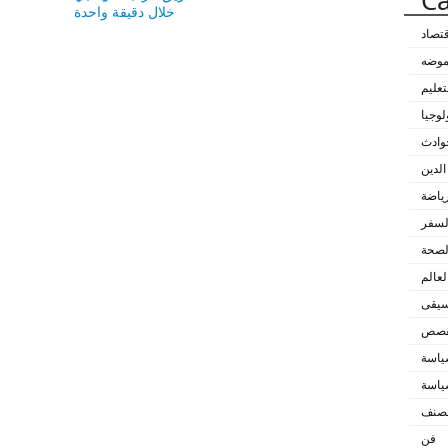
Ca
خلال دقيقة واحدة
قتصاد
لموضه
تعليم
لوجيا
وادث
الدين
رياضة
لسفر
لصحة
لعالم
سيقى
لقصص
اسة
اسة
مصنف
فن