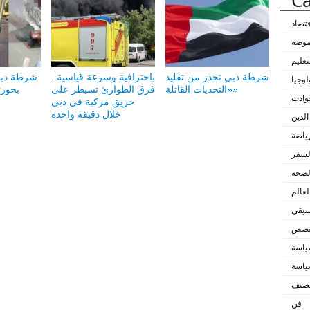
Ca
قتصاد
لموضه
تعليم
شرطة دبي تحذر من تقليد
باحترافية وسرعة قياسية..
شرطة دبي
لوجيا
«التحديات القاتلة»
فرق الطوارئ تسيطر على
بحوزته 20 أل
وادث
حريق مركبة في دبي
خلال دقيقة واحدة
الدين
رياضة
لسفر
لصحة
لعالم
سيقى
لقصص
اسة
اسة
مصنف
فن