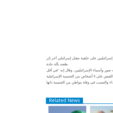
علنت القيادة العامة لشرطة دبي في الإمارات،، القبض على 8 إسرائيليين على خلفية مقتل إسرائيلي آخر إثر
طعنه بآلة حادة.
ور وأسماء الإسرائيليين، وقال إنه “في أقل
من 24 ساعة فقط، تمكنت القيادة العامة لشرطة دبي من إلقاء القبض على 8 أشخاص من الجنسية الإسرائيلية
Related News