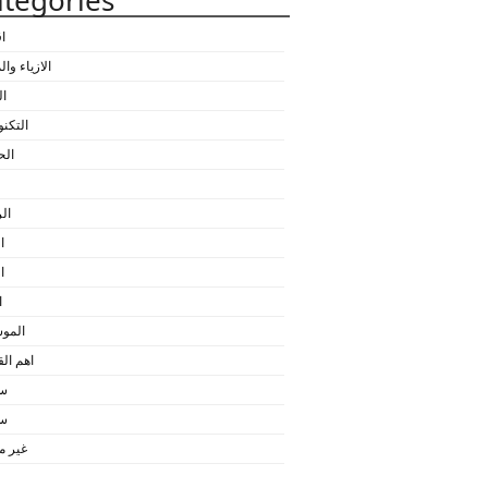
tegories
ا
الازياء وا
ال
التكنو
الح
ال
ا
ا
ا
المو
اهم ا
سي
سي
غير 