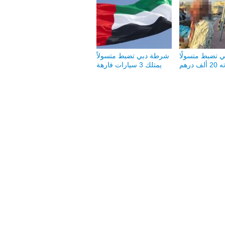
 تضبط متسولًا
شرطة دبي تضبط متسولاً
ف درهم
يمتلك 3 سيارات فارهة