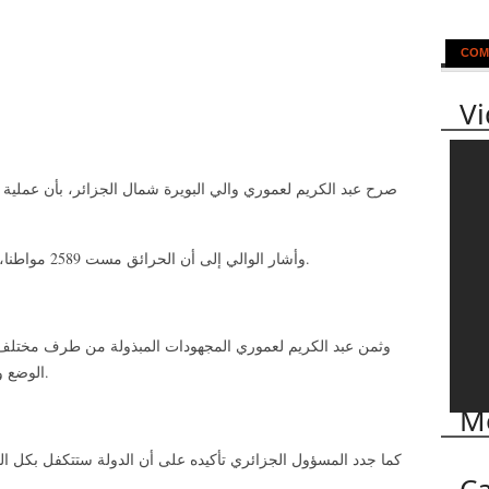
COM
V
صرح عبد الكريم لعموري والي البويرة شمال الجزائر، بأن عملية
وأشار الوالي إلى أن الحرائق مست 2589 مواطنا، بالإضافة إلى تضرر 255 منزلا في ولاية البويرة.
وثمن عبد الكريم لعموري المجهودات المبذولة من طرف مختلف 
الوضع وتجاوز الأزمة، بفضل الفعالية والتواجد الميداني.
Mo
كما جدد المسؤول الجزائري تأكيده على أن الدولة ستتكفل بكل ال