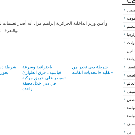
Ca
قتصاد
لموضه
وأعلن وزير الداخلية الجزائرية إبراهيم مراد أنه أصدر تعليمات 
تعليم
والتعرف على الضحايا، من أجل التعويض في أسرع وقت.
لوجيا
وادث
الدين
رياضة
شرطة دبي تحذر من
باحترافية وسرعة
شرطة دبي
لسفر
تقليد «التحديات القاتلة»
قياسية.. فرق الطوارئ
بحوزته 20 أل
لصحة
تسيطر على حريق مركبة
في دبي خلال دقيقة
لعالم
واحدة
سيقى
لقصص
اسة
اسة
مصنف
فن