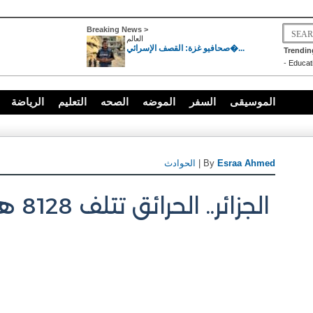
Breaking News >
العالم
صحافيو غزة: القصف الإسرائي�...
Trendin
-
Educat
الموسيقى
السفر
الموضه
الصحه
التعليم
الرياضة
Esraa Ahmed
| By
الحوادث
الجزائر.. الحرائق تتلف 8128 هكتارا بالبويرة