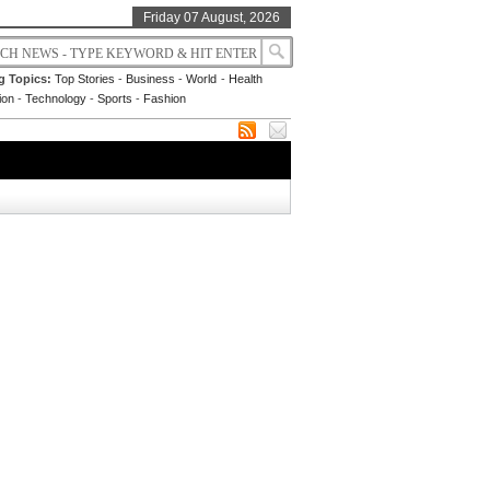
Friday 07 August, 2026
g Topics:
Top Stories
-
Business
-
World
-
Health
ion
-
Technology
-
Sports
-
Fashion