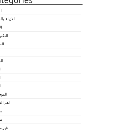
tegories
ا
الازياء وا
ال
التكنو
الح
ال
ا
ا
ا
المو
اهم ا
سي
سي
غير 