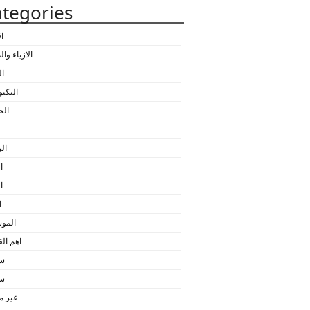
tegories
ا
الازياء وا
ال
التكنو
الح
ال
ا
ا
ا
المو
اهم ا
سي
سي
غير 