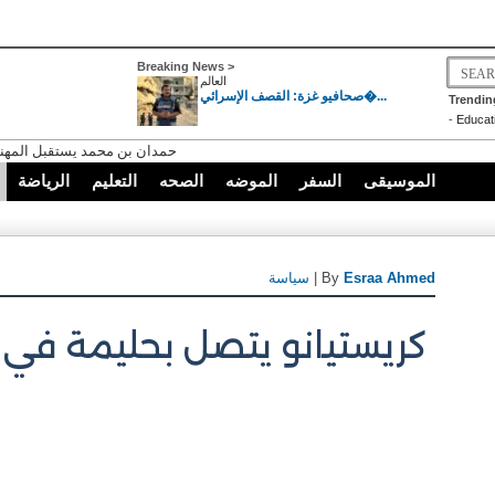
Breaking News >
العالم
صحافيو غزة: القصف الإسرائي�...
Trendin
-
Educat
حمدان بن محمد يستقبل المهنئ
الموسيقى
السفر
الموضه
الصحه
التعليم
الرياضة
Esraa Ahmed
| By
سياسة
كريستيانو يتصل بحليمة في 