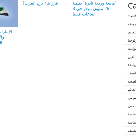
Ca
“ماسة وردية نادرة” بقيمة
قرر بناء برج العرب؟
25 مليون دولار في 8
ساعات فقط
قتصاد
لموضه
الإمارات
تعليم
وال
لوجيا
ال
وادث
الدين
رياضة
لسفر
لصحة
لعالم
سيقى
لقصص
اسة
اسة
مصنف