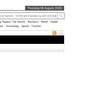
Thursday 06 August, 2026
g Topics:
Top Stories
-
Business
-
World
-
Health
ion
-
Technology
-
Sports
-
Fashion