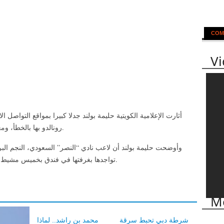
COM
V
أثارت الإعلامية الكويتية حليمة بولند جدلا كبيرا بمواقع التواصل 
رونالدو بها بالخطأ، ومعاودته الاتصال للقائها بعد تعبيرها عن إعجابها به.
وأوضحت حليمة بولند أن لاعب نادي “النصر” السعودي، النجم البرت
تواجدها بغرفتها في فندق بخميس مشيط، بعد الاتصال الخاطئ الذي تم في المرة الأولى.
Mo
شرطة دبي تحبط سرقة
محمد بن راشد.. لماذا