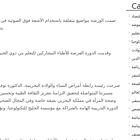
Ca
قتصاد
ضمت الورشة مواضيع متعلقة باستخدام الأشعة فوق الصوتية في م
لموضه
بدءا من الأساسيات وصولا إلى التقنيات المتقدمة.
تعليم
لوجيا
وادث
وقدمت الدورة الفرصة للأطباء المشاركين للتعلم من ذوي الخ
الدين
رياضة
لسفر
لصحة
صرحت رئيسة رابطة أمراض النساء والولادة البحرينية، الدكتورة نوف
مسيرتنا المتواصلة لتحقيق التزامنا بتعزيز الثقافة الطبية وتحسي
لعالم
وصحة المرأة في مملكة البحرين بصفة خاصة وفي المجال الصحي 
سيقى
الدورة التدريبية الهامة بالشراكة مع مؤسسة الخليج للتكنولوجيا، و
لقصص
اسة
اسة
مصنف