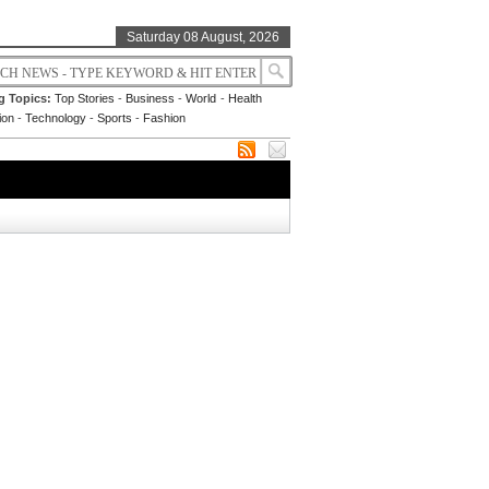
Saturday 08 August, 2026
g Topics:
Top Stories
-
Business
-
World
-
Health
ion
-
Technology
-
Sports
-
Fashion