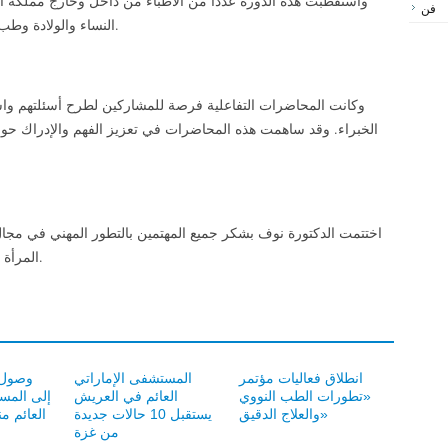
واستقطبت هذه الدورة عددا من الأطباء من داخل وخارج مملك
فن
النساء والولادة وطب العائلة والأشعة من المهتمين في صحة المرأة.
وكانت المحاضرات التفاعلية فرصة للمشاركين لطرح أسئلتهم وا
الخبراء. وقد ساهمت هذه المحاضرات في تعزيز الفهم والإدراك ح
اختتمت الدكتورة نوف بشكر جميع المهتمين بالتطور المهني في مجا
المرأة ممن شاركوا في هذه الورشة العملية والمثمرة.
انطلاق فعاليات مؤتمر
المستشفى الإماراتي
«تطورات الطب النووي
العائم في العريش
إلى المس
والعلاج الدقيق»
يستقبل 10 حالات جديدة
العائم م
من غزة