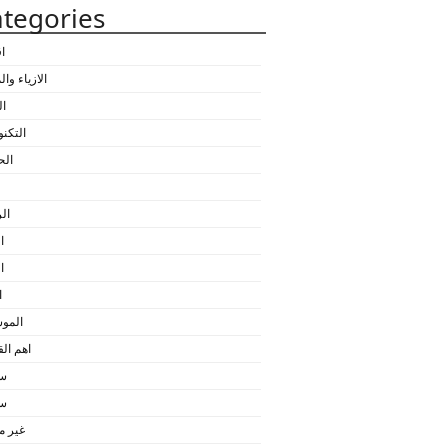
tegories
ا
الازياء وا
ال
التكنو
الح
ال
ا
ا
ا
المو
اهم ا
سي
سي
غير 