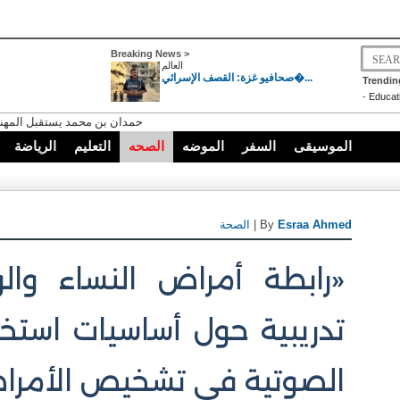
Breaking News >
العالم
صحافيو غزة: القصف الإسرائي�...
Trendin
-
Educat
حمدان بن محمد يستقبل المهنئ
الموسيقى
السفر
الموضه
الصحه
التعليم
الرياضة
Esraa Ahmed
| By
الصحة
«رابطة أمراض النساء والو
تدريبية حول أساسيات استخ
الصوتية في تشخيص الأمراض