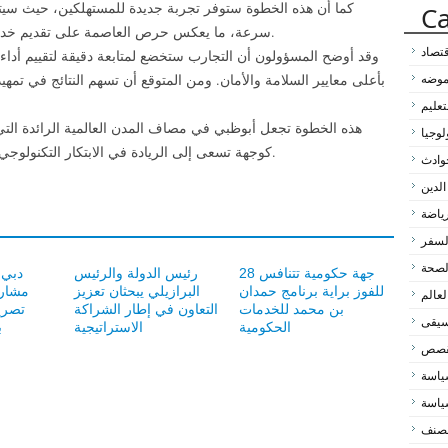
كما أن هذه الخطوة ستوفر تجربة جديدة للمستهلكين، حيث سيت
Ca
سرعة، ما يعكس حرص العاصمة على تقديم خدمات عصرية تواكب التطور التكنولوجي العالمي.
قتصاد
وقد أوضح المسؤولون أن التجارب ستخضع لمتابعة دقيقة لتقييم أداء 
بأعلى معايير السلامة والأمان. ومن المتوقع أن تسهم النتائج في تم
لموضه
تعليم
هذه الخطوة تجعل أبوظبي في مصاف المدن العالمية الرائدة التي 
لوجيا
كوجهة تسعى إلى الريادة في الابتكار التكنولوجي وتحقيق التنمية المستدامة على المدى الطويل.
وادث
الدين
رياضة
لسفر
لصحة
28 جهة حكومية تتنافس
رئيس الدولة والرئيس
للفوز براية برنامج حمدان
البرازيلي يبحثان تعزيز
مشاري
لعالم
بن محمد للخدمات
التعاون في إطار الشراكة
تصري
سيقى
الحكومية
الاستراتيجية
بـ.5
لقصص
اسة
اسة
مصنف