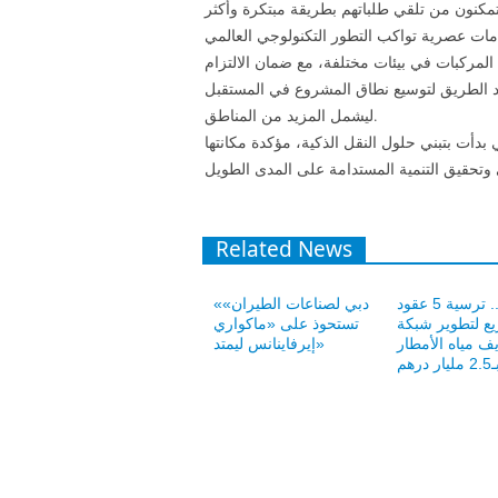
مكنون من تلقي طلباتهم بطريقة مبتكرة وأكثر
المركبات في بيئات مختلفة، مع ضمان الالتزام
هيد الطريق لتوسيع نطاق المشروع في المستقبل
ليشمل المزيد من المناطق.
بدأت بتبني حلول النقل الذكية، مؤكدة مكانتها
Related News
دبي.. ترسية 5 عقود
«دبي لصناعات الطيران»
ع لتطوير شبكة
تستحوذ على «ماكواري
ف مياه الأمطار
إيرفاينانس ليمتد»
2 مليار درهم