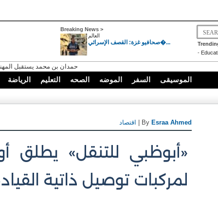
Breaking News >
العالم
صحافيو غزة: القصف الإسرائي�...
Trendin
-
Educat
حمدان بن محمد يستقبل المهنئ
الموسيقى
السفر
الموضه
الصحه
التعليم
الرياضة
Esraa Ahmed
| By
اقتصاد
«أبوظبي للتنقل» يطلق أ
لمركبات توصيل ذاتية القياد