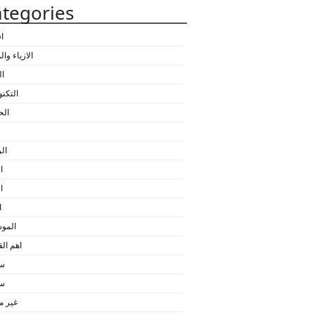
tegories
ا
الازياء وا
ال
التكنو
الح
ال
ا
ا
ا
المو
اهم ا
سي
سي
غير 